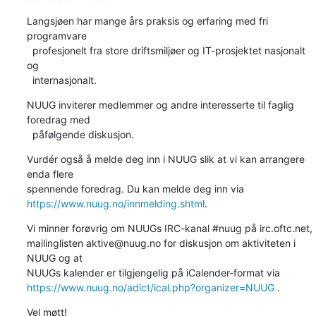
Langsjøen har mange års praksis og erfaring med fri 
programvare

  profesjonelt fra store driftsmiljøer og IT-prosjektet nasjonalt 
og

  internasjonalt.
NUUG inviterer medlemmer og andre interesserte til faglig 
foredrag med

  påfølgende diskusjon.
Vurdér også å melde deg inn i NUUG slik at vi kan arrangere 
enda flere

https://www.nuug.no/innmelding.shtml
.
Vi minner forøvrig om NUUGs IRC-kanal #nuug på irc.oftc.net,

mailinglisten aktive@nuug.no for diskusjon om aktiviteten i 
NUUG og at

https://www.nuug.no/adict/ical.php?organizer=NUUG
 .
Vel møtt!