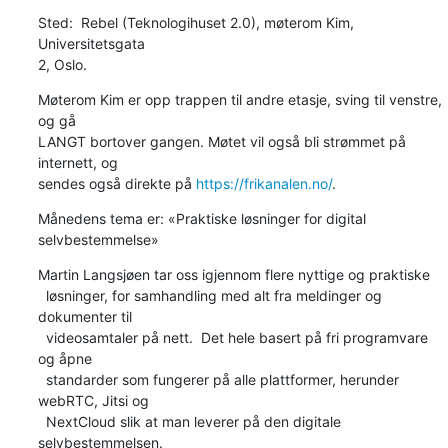
Sted:  Rebel (Teknologihuset 2.0), møterom Kim, 
Universitetsgata 

2, Oslo.
Møterom Kim er opp trappen til andre etasje, sving til venstre, 
og gå

LANGT bortover gangen. Møtet vil også bli strømmet på 
internett, og

sendes også direkte på 
https://frikanalen.no/
.
Månedens tema er: «Praktiske løsninger for digital 
selvbestemmelse»
Martin Langsjøen tar oss igjennom flere nyttige og praktiske

  løsninger, for samhandling med alt fra meldinger og 
dokumenter til

  videosamtaler på nett.  Det hele basert på fri programvare 
og åpne

  standarder som fungerer på alle plattformer, herunder 
webRTC, Jitsi og

  NextCloud slik at man leverer på den digitale 
selvbestemmelsen.