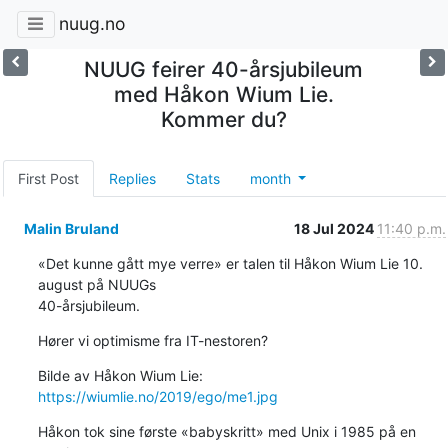
nuug.no
NUUG feirer 40-årsjubileum
med Håkon Wium Lie.
Kommer du?
First Post
Replies
Stats
month
Malin Bruland
18 Jul 2024
11:40 p.m.
«Det kunne gått mye verre» er talen til Håkon Wium Lie 10. 
august på NUUGs

40-årsjubileum.
Hører vi optimisme fra IT-nestoren?
Bilde av Håkon Wium Lie: 
https://wiumlie.no/2019/ego/me1.jpg
Håkon tok sine første «babyskritt» med Unix i 1985 på en 