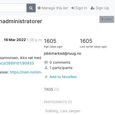
Manage this list
Sign In
Sign Up
older
madministratorer
16 Mar 2022
1:38 p.m.
1605
1605
Age (days ago)
Last active (days ago)
jobbmarked@nuug.no
ngsannonsen, ikke nøl med 
0 comments
ancy/2889101/90933
1 participants
esse: 
https://nsm.no/om-
Add to favorites
TAGS
(0)
(1)
PARTICIPANTS
Solberg, Lars Jørgen