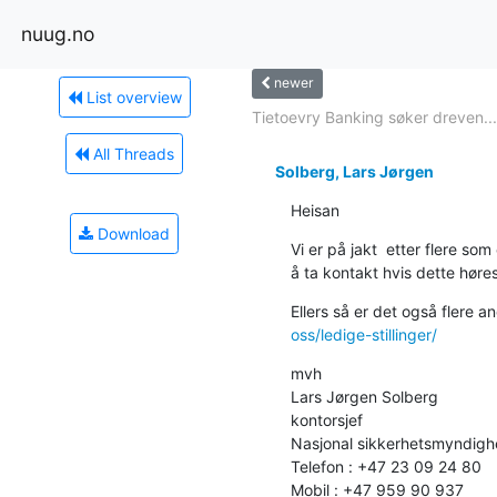
nuug.no
newer
List overview
Tietoevry Banking søker dreven...
All Threads
Solberg, Lars Jørgen
Heisan
Download
Vi er på jakt  etter flere som
å ta kontakt hvis dette hør
Ellers så er det også flere 
oss/ledige-stillinger/
mvh

Lars Jørgen Solberg

kontorsjef

Nasjonal sikkerhetsmyndighe
Telefon : +47 23 09 24 80

Mobil : +47 959 90 937
