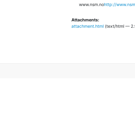
www.nsm.no
http://www.nsm
Attachments:
attachment.html
(text/html — 2.