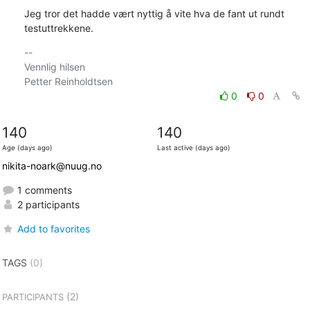
Jeg tror det hadde vært nyttig å vite hva de fant ut rundt

testuttrekkene.
-- 

Vennlig hilsen

0
0
140
140
Age (days ago)
Last active (days ago)
nikita-noark@nuug.no
1 comments
2 participants
Add to favorites
TAGS
(0)
(2)
PARTICIPANTS