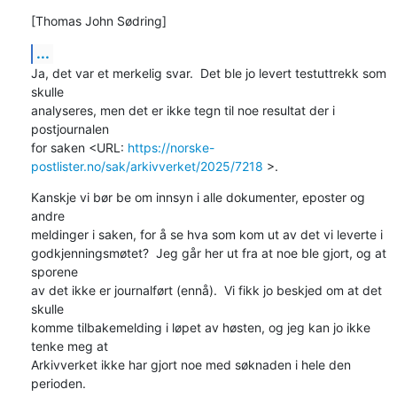
[Thomas John Sødring]
...
Ja, det var et merkelig svar.  Det ble jo levert testuttrekk som 
skulle

analyseres, men det er ikke tegn til noe resultat der i 
postjournalen

for saken <URL: 
https://norske-
postlister.no/sak/arkivverket/2025/7218
 >.
Kanskje vi bør be om innsyn i alle dokumenter, eposter og 
andre

meldinger i saken, for å se hva som kom ut av det vi leverte i

godkjenningsmøtet?  Jeg går her ut fra at noe ble gjort, og at 
sporene

av det ikke er journalført (ennå).  Vi fikk jo beskjed om at det 
skulle

komme tilbakemelding i løpet av høsten, og jeg kan jo ikke 
tenke meg at

Arkivverket ikke har gjort noe med søknaden i hele den 
perioden.