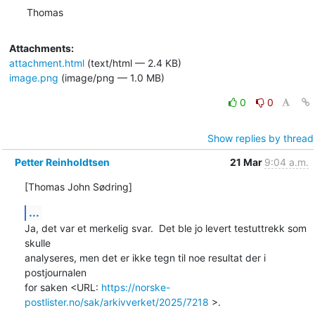
Thomas
Attachments:
attachment.html
(text/html — 2.4 KB)
image.png
(image/png — 1.0 MB)
0
0
Show replies by thread
Petter Reinholdtsen
21 Mar
9:04 a.m.
[Thomas John Sødring]
...
Ja, det var et merkelig svar.  Det ble jo levert testuttrekk som 
skulle

analyseres, men det er ikke tegn til noe resultat der i 
postjournalen

for saken <URL: 
https://norske-
postlister.no/sak/arkivverket/2025/7218
 >.