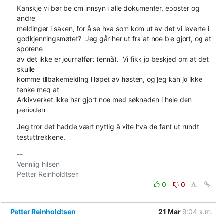
Kanskje vi bør be om innsyn i alle dokumenter, eposter og 
andre

meldinger i saken, for å se hva som kom ut av det vi leverte i

godkjenningsmøtet?  Jeg går her ut fra at noe ble gjort, og at 
sporene

av det ikke er journalført (ennå).  Vi fikk jo beskjed om at det 
skulle

komme tilbakemelding i løpet av høsten, og jeg kan jo ikke 
tenke meg at

Arkivverket ikke har gjort noe med søknaden i hele den 
perioden.
Jeg tror det hadde vært nyttig å vite hva de fant ut rundt

testuttrekkene.
-- 

Vennlig hilsen

0
0
Petter Reinholdtsen
21 Mar
9:04 a.m.