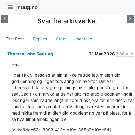
nuug.no
Svar fra arkivverket
First Post
Replies
Stats
month
Thomas John Sødring
21 Mar 2026
7:06 a.m.
Hei,
I går fikk vi beskjed at nikita ikke hadde fått midlertidig 
godkjenning og ingen forklaring om hvorfor. Det var 
interessant da selv godkjenningsmøte gikk ganske greit for 
seg. Jeg fikk inntrykk at de har gitt midlertidig godkjenningtil 
løsninger som hadde langt mindre funksjonalitet enn det vi har 
i nikita. Jeg har avventet iverksetting av resten av arbeidet 
med nikita fram til midlertidig godkjenning var på plass, for å 
se hva tilbakemeldingen ble.
[cid:e9dde52a-3993-413e-a19d-855a3c10de5d]