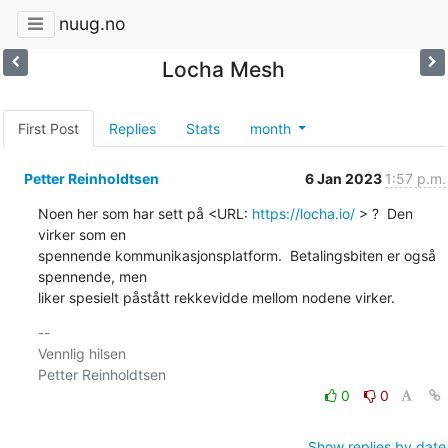
nuug.no
Locha Mesh
First Post
Replies
Stats
month
Petter Reinholdtsen
6 Jan 2023
1:57 p.m.
Noen her som har sett på <URL: 
https://locha.io/
 > ?  Den 
virker som en

spennende kommunikasjonsplatform.  Betalingsbiten er også 
spennende, men

liker spesielt påstått rekkevidde mellom nodene virker.
-- 

Vennlig hilsen

0
0
Show replies by date