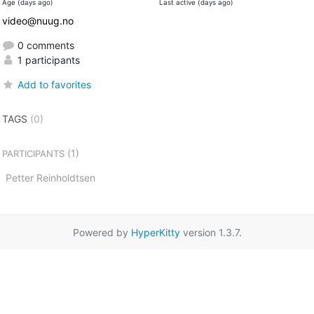
Age (days ago)
Last active (days ago)
video@nuug.no
0 comments
1 participants
Add to favorites
TAGS
(0)
(1)
PARTICIPANTS
Petter Reinholdtsen
Powered by
HyperKitty
version 1.3.7.