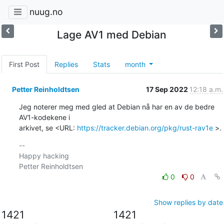
nuug.no
Lage AV1 med Debian
First Post
Replies
Stats
month
Petter Reinholdtsen
17 Sep 2022
12:18 a.m.
Jeg noterer meg med gled at Debian nå har en av de bedre 
AV1-kodekene i

arkivet, se <URL: 
https://tracker.debian.org/pkg/rust-rav1e
 >.
-- 

Happy hacking

0
0
Show replies by date
1421
1421