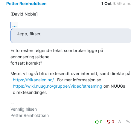
Petter Reinholdtsen
1 Oct
9:59 a.m.
[David Noble]
...
Jepp, fikser.
Er forresten følgende tekst som bruker ligge på 
annonseringssidene

fortsatt korrekt?
Møtet vil også bli direktesendt over internett, samt direkte på

https://frikanalen.no/
.  For mer informasjon se

https://wiki.nuug.no/grupper/video/streaming
 om NUUGs

  direktesendinger.
-- 

Vennlig hilsen

0
0