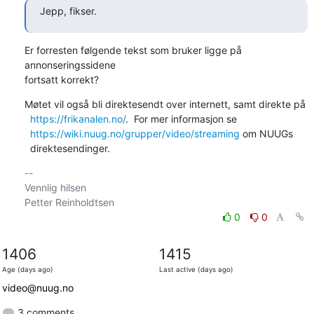
Jepp, fikser.
Er forresten følgende tekst som bruker ligge på 
annonseringssidene

fortsatt korrekt?
Møtet vil også bli direktesendt over internett, samt direkte på

https://frikanalen.no/
.  For mer informasjon se

https://wiki.nuug.no/grupper/video/streaming
 om NUUGs

  direktesendinger.
-- 

Vennlig hilsen

0
0
1406
1415
Age (days ago)
Last active (days ago)
video@nuug.no
3 comments