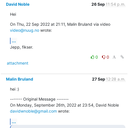
David Noble
26 Sep
11:54 p.m.
Hei
On Thu, 22 Sep 2022 at 21:11, Malin Bruland via video 
video@nuug.no
 wrote:
...
Jepp, fikser.
0
0
attachment
Malin Bruland
27 Sep
12:28 a.m.
hei :)
------- Original Message -------

On Monday, September 26th, 2022 at 23:54, David Noble 
davidwnoble@gmail.com
 wrote:
...