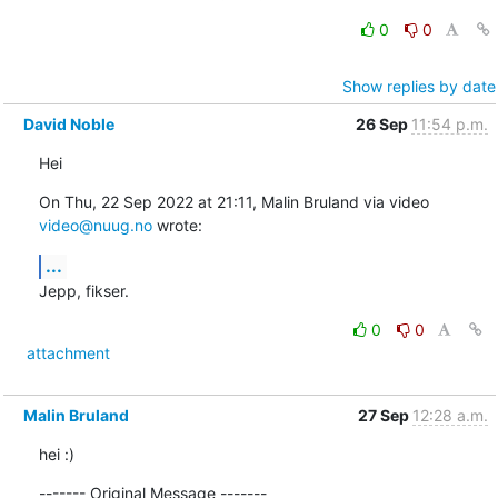
0
0
Show replies by date
David Noble
26 Sep
11:54 p.m.
Hei
On Thu, 22 Sep 2022 at 21:11, Malin Bruland via video 
video@nuug.no
 wrote:
...
Jepp, fikser.
0
0
attachment
Malin Bruland
27 Sep
12:28 a.m.
hei :)
------- Original Message -------
