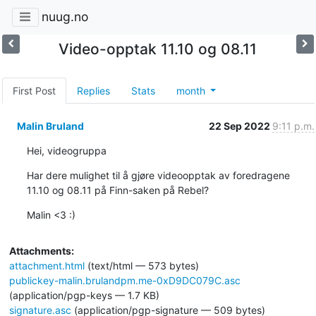
nuug.no
Video-opptak 11.10 og 08.11
First Post
Replies
Stats
month
Malin Bruland
22 Sep 2022
9:11 p.m.
Hei, videogruppa
Har dere mulighet til å gjøre videoopptak av foredragene 
11.10 og 08.11 på Finn-saken på Rebel?
Malin <3 :)
Attachments:
attachment.html
(text/html — 573 bytes)
publickey-malin.brulandpm.me-0xD9DC079C.asc
(application/pgp-keys — 1.7 KB)
signature.asc
(application/pgp-signature — 509 bytes)