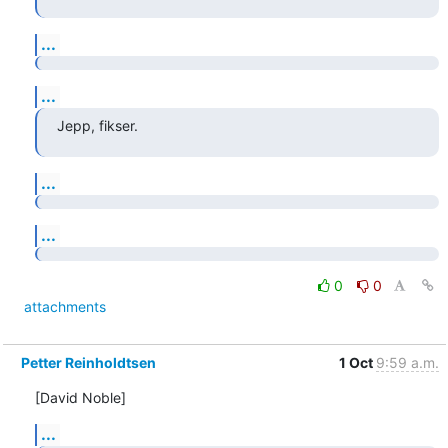
...
...
Jepp, fikser.
...
...
0
0
attachments
Petter Reinholdtsen
1 Oct
9:59 a.m.
[David Noble]
...