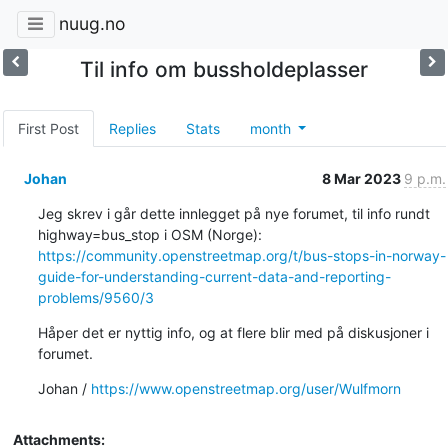
nuug.no
Til info om bussholdeplasser
First Post
Replies
Stats
month
Johan
8 Mar 2023
9 p.m.
Jeg skrev i går dette innlegget på nye forumet, til info rundt 
https://community.openstreetmap.org/t/bus-stops-in-norway-
guide-for-understanding-current-data-and-reporting-
problems/9560/3
Håper det er nyttig info, og at flere blir med på diskusjoner i 
forumet.
Johan / 
https://www.openstreetmap.org/user/Wulfmorn
Attachments: