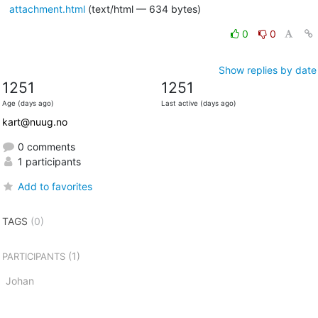
attachment.html
(text/html — 634 bytes)
0
0
Show replies by date
1251
1251
Age (days ago)
Last active (days ago)
kart@nuug.no
0 comments
1 participants
Add to favorites
TAGS
(0)
(1)
PARTICIPANTS
Johan