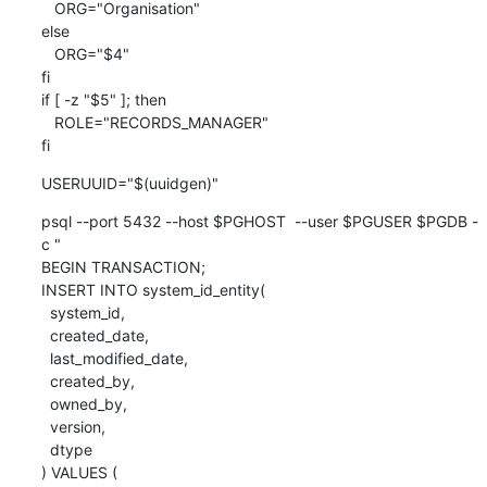
   ORG="Organisation"

else

   ORG="$4"

fi

if [ -z "$5" ]; then

   ROLE="RECORDS_MANAGER"

fi
USERUUID="$(uuidgen)"
psql --port 5432 --host $PGHOST  --user $PGUSER $PGDB -
c "

BEGIN TRANSACTION;

INSERT INTO system_id_entity(

  system_id,

  created_date,

  last_modified_date,

  created_by,

  owned_by,

  version,

  dtype

) VALUES (
