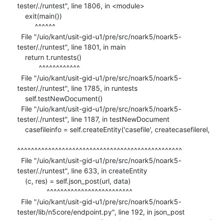
tester/./runtest", line 1806, in <module>

    exit(main())

         ^^^^^^

  File "/uio/kant/usit-gid-u1/pre/src/noark5/noark5-
tester/./runtest", line 1801, in main

    return t.runtests()

           ^^^^^^^^^^^^

  File "/uio/kant/usit-gid-u1/pre/src/noark5/noark5-
tester/./runtest", line 1785, in runtests

    self.testNewDocument()

  File "/uio/kant/usit-gid-u1/pre/src/noark5/noark5-
tester/./runtest", line 1187, in testNewDocument

    casefileinfo = self.createEntity('casefile', createcasefilerel,

^^^^^^^^^^^^^^^^^^^^^^^^^^^^^^^^^^^^^^^^^^^^^^^^

  File "/uio/kant/usit-gid-u1/pre/src/noark5/noark5-
tester/./runtest", line 633, in createEntity

    (c, res) = self.json_post(url, data)

               ^^^^^^^^^^^^^^^^^^^^^^^^^

  File "/uio/kant/usit-gid-u1/pre/src/noark5/noark5-
tester/lib/n5core/endpoint.py", line 192, in json_post
