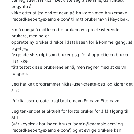
var registrert i Nikita.  Det viste seg å stemme, da runtest 
begynte å

virke etter at jeg endret navn på brukeren med brukernavn

'recordkeeper@example.com' til mitt brukernavn i Keycloak.
For å unngå å måtte endre brukernavn på eksisterende 
brukere, men heller

opprette ny bruker direkte i databasen for å komme igang, så 
laget jeg

følgende sh-skript som bruker psql for å opprette en bruker.  
Har ikke

fått testet disse brukerene ennå, men regner med at de vil 
fungere.
Jeg har kalt programmet nikita-user-create-psql og kjører det 
slik:
./nikita-user-create-psql brukernavn Fornavn Etternavn
Jeg tenker det er aktuelt for første bruker for å få tilgang til 
API

(vår keycloak har ingen bruker 'admin@example.com' og

'recordkeeper@example.com') og at øvrige brukere kan 