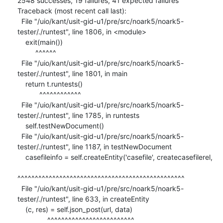
2548 successes, 19 failures, 41 expected failures

Traceback (most recent call last):

  File "/uio/kant/usit-gid-u1/pre/src/noark5/noark5-
tester/./runtest", line 1806, in <module>

    exit(main())

         ^^^^^^

  File "/uio/kant/usit-gid-u1/pre/src/noark5/noark5-
tester/./runtest", line 1801, in main

    return t.runtests()

           ^^^^^^^^^^^^

  File "/uio/kant/usit-gid-u1/pre/src/noark5/noark5-
tester/./runtest", line 1785, in runtests

    self.testNewDocument()

  File "/uio/kant/usit-gid-u1/pre/src/noark5/noark5-
tester/./runtest", line 1187, in testNewDocument

    casefileinfo = self.createEntity('casefile', createcasefilerel,

^^^^^^^^^^^^^^^^^^^^^^^^^^^^^^^^^^^^^^^^^^^^^^^^

  File "/uio/kant/usit-gid-u1/pre/src/noark5/noark5-
tester/./runtest", line 633, in createEntity

    (c, res) = self.json_post(url, data)

               ^^^^^^^^^^^^^^^^^^^^^^^^^
