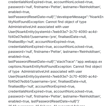
credentialsNonExpired=true, accountNonLocked=true, 
password='null', firstname='Petter', lastname='Reinholdtsen', 
enabled=true, 
lastPasswordResetDate=null}","developerMessage":"NoarkEn
tityNotFoundException: Cannot find object of type  
AdministrativeUnit associated with user 
User{NoarkEntity{systemId=7eeb93e7-2c70-4090-ac4d-
fd40e07edbb1}username='pre', finalisedDate=null, 
finalisedBy='null', accountNonExpired=true, 
credentialsNonExpired=true, accountNonLocked=true, 
password='null', firstname='Petter', lastname='Reinholdtsen', 
enabled=true, 
lastPasswordResetDate=null}","stackTrace":"app.webapp.ex
ceptions.NoarkEntityNotFoundException: Cannot find object 
of type  AdministrativeUnit associated with user 
User{NoarkEntity{systemId=7eeb93e7-2c70-4090-ac4d-
fd40e07edbb1}username='pre', finalisedDate=null, 
finalisedBy='null', accountNonExpired=true, 
credentialsNonExpired=true, accountNonLocked=true, 
password='null', firstname='Petter', lastname='Reinholdtsen', 
enabled=true, lastPasswordResetDate=null}"}'
