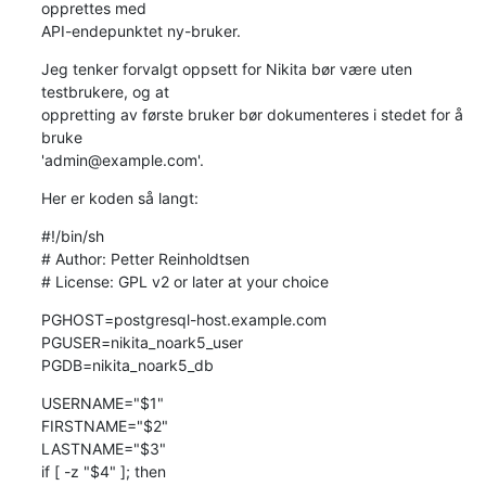
opprettes med

API-endepunktet ny-bruker.
Jeg tenker forvalgt oppsett for Nikita bør være uten 
testbrukere, og at

oppretting av første bruker bør dokumenteres i stedet for å 
bruke

'admin@example.com'.
Her er koden så langt:
#!/bin/sh

# Author: Petter Reinholdtsen

# License: GPL v2 or later at your choice
PGHOST=postgresql-host.example.com

PGUSER=nikita_noark5_user

PGDB=nikita_noark5_db
USERNAME="$1"

FIRSTNAME="$2"

LASTNAME="$3"

if [ -z "$4" ]; then
