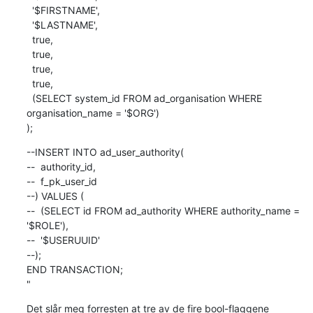
  '$FIRSTNAME',

  '$LASTNAME',

  true,

  true,

  true,

  true,

  (SELECT system_id FROM ad_organisation WHERE 
organisation_name = '$ORG')

);
--INSERT INTO ad_user_authority(

--  authority_id,

--  f_pk_user_id

--) VALUES (

--  (SELECT id FROM ad_authority WHERE authority_name = 
'$ROLE'),

--  '$USERUUID'

--);

END TRANSACTION;

"
Det slår meg forresten at tre av de fire bool-flaggene
