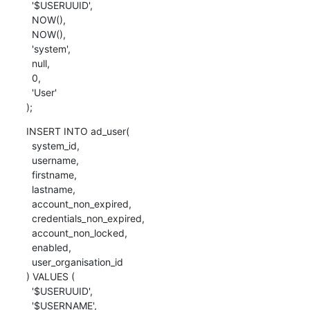
  '$USERUUID',

  NOW(),

  NOW(),

  'system',

  null,

  0,

  'User'

);
INSERT INTO ad_user(

  system_id,

  username,

  firstname,

  lastname,

  account_non_expired,

  credentials_non_expired,

  account_non_locked,

  enabled,

  user_organisation_id

) VALUES (

  '$USERUUID',

  '$USERNAME',
