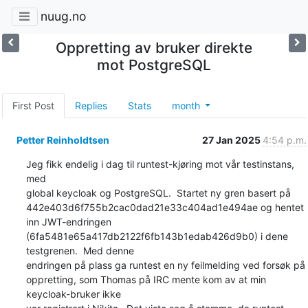
nuug.no
Oppretting av bruker direkte
mot PostgreSQL
First Post
Replies
Stats
month
Petter Reinholdtsen
27 Jan 2025
4:54 p.m.
Jeg fikk endelig i dag til runtest-kjøring mot vår testinstans, 
med

global keycloak og PostgreSQL.  Startet ny gren basert på

442e403d6f755b2cac0dad21e33c404ad1e494ae og hentet 
inn JWT-endringen

(6fa5481e65a417db2122f6fb143b1edab426d9b0) i dene 
testgrenen.  Med denne

endringen på plass ga runtest en ny feilmelding ved forsøk på

oppretting, som Thomas på IRC mente kom av at min 
keycloak-bruker ikke
