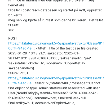
Hm, noe er muffins med den opprettede brukeren.  Jeg 
fjernet alle

tabeller i postgresql-databasen og startet på nytt, opprettet 
bruker til

meg selv og kjørte så runtest som denne brukeren.  Det feilet 
til slutt

slik:
POST 
https://nikitatest.uio.no/noark5v5/api/arkivstruktur/klasse/81f
00ff4-94ad-1e...
: {'tittel': 'Title of the test case file created 
2025-01-28T13:18:21Z', 'saksdato': '2025-01-
28T14:18:31.898176168+01:00', 'saksansvarlig': 'pre', 
'saksstatus': {'kode': 'R', 'kodenavn': 'Opprettet av 
saksbehandler'}}

failure: POST 
https://nikitatest.uio.no/noark5v5/api/arkivstruktur/klasse/81f
00ff4-94ad-1e...
 failed: b'{"status":400,"message":"Cannot 
find object of type  AdministrativeUnit associated with user 
User{NoarkEntity{systemId=7eeb93e7-2c70-4090-ac4d-
fd40e07edbb1}username='pre', finalisedDate=null, 
finalisedBy='null', accountNonExpired=true, 