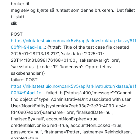
bruker til

meg selv og kjørte så runtest som denne brukeren.  Det feilet 
til slutt

slik:
POST 
https://nikitatest.uio.no/noark5v5/api/arkivstruktur/klasse/81f
00ff4-94ad-1e...
: {'tittel': 'Title of the test case file created 
2025-01-28T13:18:21Z', 'saksdato': '2025-01-
28T14:18:31.898176168+01:00', 'saksansvarlig': 'pre', 
'saksstatus': {'kode': 'R', 'kodenavn': 'Opprettet av 
saksbehandler'}}

failure: POST 
https://nikitatest.uio.no/noark5v5/api/arkivstruktur/klasse/81f
00ff4-94ad-1e...
 failed: b'{"status":400,"message":"Cannot 
find object of type  AdministrativeUnit associated with user 
User{NoarkEntity{systemId=7eeb93e7-2c70-4090-ac4d-
fd40e07edbb1}username='pre', finalisedDate=null, 
finalisedBy='null', accountNonExpired=true, 
credentialsNonExpired=true, accountNonLocked=true, 
password='null', firstname='Petter', lastname='Reinholdtsen', 
enabled=true, 