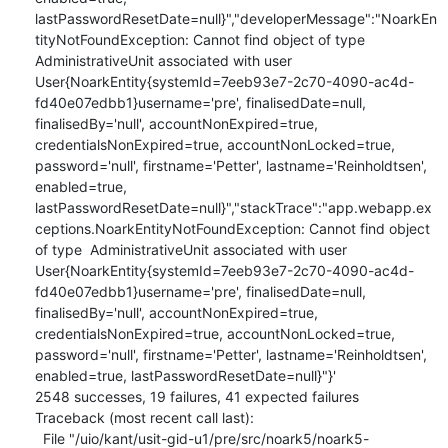
lastPasswordResetDate=null}","developerMessage":"NoarkEn
tityNotFoundException: Cannot find object of type  
AdministrativeUnit associated with user 
User{NoarkEntity{systemId=7eeb93e7-2c70-4090-ac4d-
fd40e07edbb1}username='pre', finalisedDate=null, 
finalisedBy='null', accountNonExpired=true, 
credentialsNonExpired=true, accountNonLocked=true, 
password='null', firstname='Petter', lastname='Reinholdtsen', 
enabled=true, 
lastPasswordResetDate=null}","stackTrace":"app.webapp.ex
ceptions.NoarkEntityNotFoundException: Cannot find object 
of type  AdministrativeUnit associated with user 
User{NoarkEntity{systemId=7eeb93e7-2c70-4090-ac4d-
fd40e07edbb1}username='pre', finalisedDate=null, 
finalisedBy='null', accountNonExpired=true, 
credentialsNonExpired=true, accountNonLocked=true, 
password='null', firstname='Petter', lastname='Reinholdtsen', 
enabled=true, lastPasswordResetDate=null}"}'

2548 successes, 19 failures, 41 expected failures

Traceback (most recent call last):

  File "/uio/kant/usit-gid-u1/pre/src/noark5/noark5-