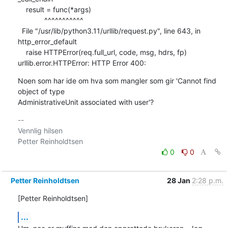
    result = func(*args)

             ^^^^^^^^^^^

  File "/usr/lib/python3.11/urllib/request.py", line 643, in 
http_error_default

    raise HTTPError(req.full_url, code, msg, hdrs, fp)

urllib.error.HTTPError: HTTP Error 400:
Noen som har ide om hva som mangler som gir 'Cannot find 
object of type

AdministrativeUnit associated with user'?
-- 

Vennlig hilsen

0
0
Petter Reinholdtsen
28 Jan
2:28 p.m.
[Petter Reinholdtsen]
...