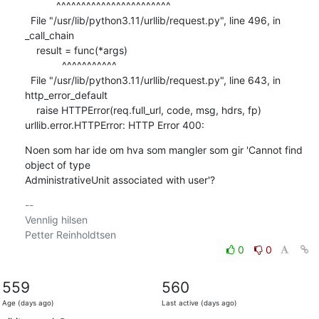
           ^^^^^^^^^^^^^^^^^^^^^^^

  File "/usr/lib/python3.11/urllib/request.py", line 496, in 
_call_chain

    result = func(*args)

             ^^^^^^^^^^^

  File "/usr/lib/python3.11/urllib/request.py", line 643, in 
http_error_default

    raise HTTPError(req.full_url, code, msg, hdrs, fp)

urllib.error.HTTPError: HTTP Error 400:
Noen som har ide om hva som mangler som gir 'Cannot find 
object of type

AdministrativeUnit associated with user'?
-- 

Vennlig hilsen

0
0
559
560
Age (days ago)
Last active (days ago)