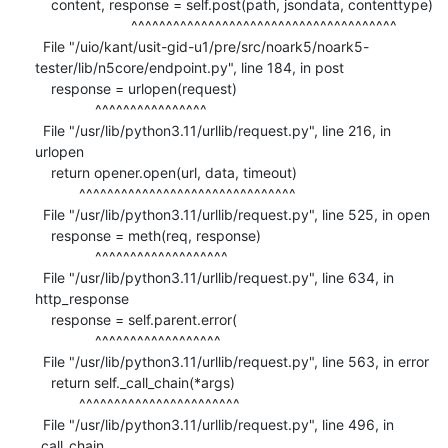
    content, response = self.post(path, jsondata, contenttype)

                        ^^^^^^^^^^^^^^^^^^^^^^^^^^^^^^^^^^^^^^

  File "/uio/kant/usit-gid-u1/pre/src/noark5/noark5-
tester/lib/n5core/endpoint.py", line 184, in post

    response = urlopen(request)

               ^^^^^^^^^^^^^^^^

  File "/usr/lib/python3.11/urllib/request.py", line 216, in 
urlopen

    return opener.open(url, data, timeout)

           ^^^^^^^^^^^^^^^^^^^^^^^^^^^^^^^

  File "/usr/lib/python3.11/urllib/request.py", line 525, in open

    response = meth(req, response)

               ^^^^^^^^^^^^^^^^^^^

  File "/usr/lib/python3.11/urllib/request.py", line 634, in 
http_response

    response = self.parent.error(

               ^^^^^^^^^^^^^^^^^^

  File "/usr/lib/python3.11/urllib/request.py", line 563, in error

    return self._call_chain(*args)

           ^^^^^^^^^^^^^^^^^^^^^^^

  File "/usr/lib/python3.11/urllib/request.py", line 496, in 
_call_chain
