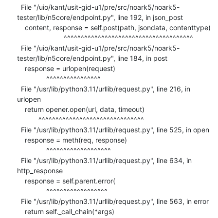
  File "/uio/kant/usit-gid-u1/pre/src/noark5/noark5-
tester/lib/n5core/endpoint.py", line 192, in json_post

    content, response = self.post(path, jsondata, contenttype)

                        ^^^^^^^^^^^^^^^^^^^^^^^^^^^^^^^^^^^^^^

  File "/uio/kant/usit-gid-u1/pre/src/noark5/noark5-
tester/lib/n5core/endpoint.py", line 184, in post

    response = urlopen(request)

               ^^^^^^^^^^^^^^^^

  File "/usr/lib/python3.11/urllib/request.py", line 216, in 
urlopen

    return opener.open(url, data, timeout)

           ^^^^^^^^^^^^^^^^^^^^^^^^^^^^^^^

  File "/usr/lib/python3.11/urllib/request.py", line 525, in open

    response = meth(req, response)

               ^^^^^^^^^^^^^^^^^^^

  File "/usr/lib/python3.11/urllib/request.py", line 634, in 
http_response

    response = self.parent.error(

               ^^^^^^^^^^^^^^^^^^

  File "/usr/lib/python3.11/urllib/request.py", line 563, in error

    return self._call_chain(*args)
