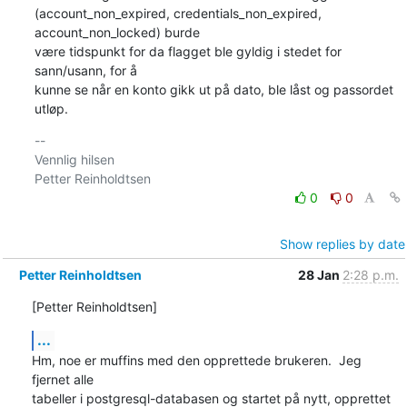
(account_non_expired, credentials_non_expired, 
account_non_locked) burde

være tidspunkt for da flagget ble gyldig i stedet for 
sann/usann, for å

kunne se når en konto gikk ut på dato, ble låst og passordet 
utløp.
-- 

Vennlig hilsen

0
0
Show replies by date
Petter Reinholdtsen
28 Jan
2:28 p.m.
[Petter Reinholdtsen]
...
Hm, noe er muffins med den opprettede brukeren.  Jeg 
fjernet alle

tabeller i postgresql-databasen og startet på nytt, opprettet 