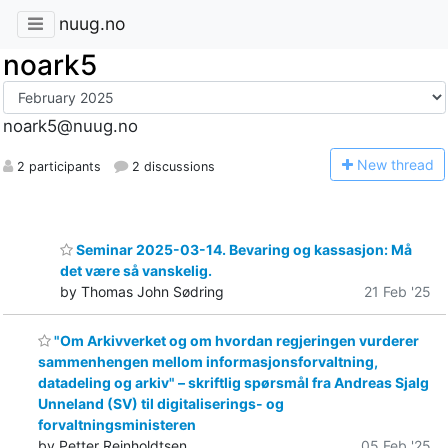
nuug.no
noark5
noark5@nuug.no
N
ew thread
2 participants
2 discussions
Seminar 2025-03-14. Bevaring og kassasjon: Må
det være så vanskelig.
by Thomas John Sødring
21 Feb '25
"Om Arkivverket og om hvordan regjeringen vurderer
sammenhengen mellom informasjonsforvaltning,
datadeling og arkiv" – skriftlig spørsmål fra Andreas Sjalg
Unneland (SV) til digitaliserings- og
forvaltningsministeren
by Petter Reinholdtsen
05 Feb '25