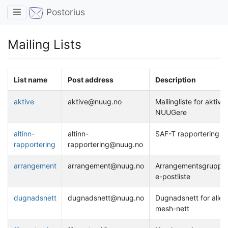
Toggle navigation
Postorius
Mailing Lists
List name
Post address
Description
aktive
aktive@nuug.no
Mailingliste for aktive
NUUGere
altinn-
altinn-
SAF-T rapportering
rapportering
rapportering@nuug.no
arrangement
arrangement@nuug.no
Arrangementsgruppe
e-postliste
dugnadsnett
dugnadsnett@nuug.no
Dugnadsnett for alle /
mesh-nett