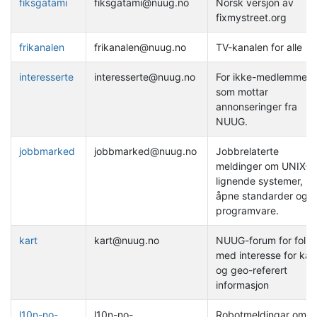
fiksgatami
fiksgatami@nuug.no
Norsk versjon av
fixmystreet.org
frikanalen
frikanalen@nuug.no
TV-kanalen for alle
interesserte
interesserte@nuug.no
For ikke-medlemmer
som mottar
annonseringer fra
NUUG.
jobbmarked
jobbmarked@nuug.no
Jobbrelaterte
meldinger om UNIX-
lignende systemer,
åpne standarder og fr
programvare.
kart
kart@nuug.no
NUUG-forum for folk
med interesse for kar
og geo-referert
informasjon
l10n-no-
l10n-no-
Robotmeldingar om