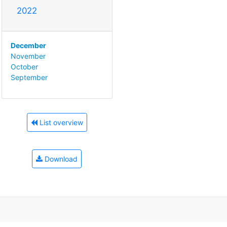
2022
December
November
October
September
List overview
Download