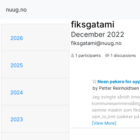
nuug.no
fiksgatami
December 2022
2026
fiksgatami@nuug.no
1 participants
1 discussions
2025
Noen pekere for opp
by Petter Reinholdtsen
2024
Jeg svingte såvidt inn
kommunesammenslåingen 
samme maskin som fiksg
osm_to_kml (usikker på h
2023
[View More]