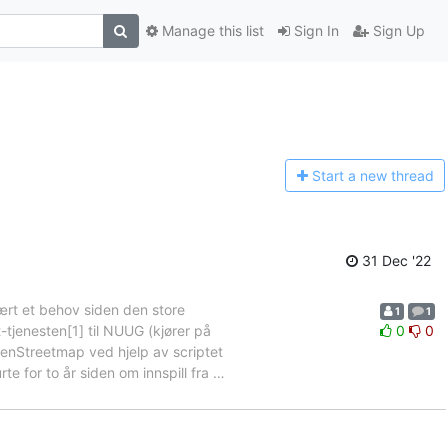
Manage this list
Sign In
Sign Up
Start a n
ew thread
31 Dec '22
ært et behov siden den store
1
1
tjenesten[1] til NUUG (kjører på
0
0
penStreetmap ved hjelp av scriptet
te for to år siden om innspill fra
…