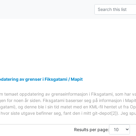
datering av grenser i Fiksgatami / Mapit
om temaet oppdatering av grenseinformasjon i Fiksgatami, som har v
for noen år siden. Fiksgatami baserser seg på informasjon i Mapit-
atami), og denne ble i sin tid matet med en KML-fil hentet ut fra O
vor siste utgave befinner seg, fant den i mitt git-depot[2]). Jeg spur
Results per page: