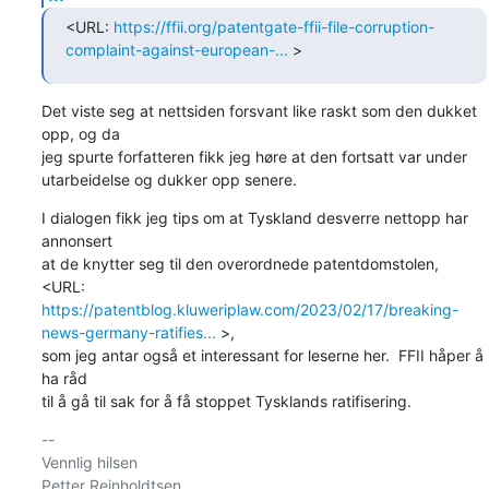
<URL: 
https://ffii.org/patentgate-ffii-file-corruption-
complaint-against-european-...
 >
Det viste seg at nettsiden forsvant like raskt som den dukket 
opp, og da

jeg spurte forfatteren fikk jeg høre at den fortsatt var under

utarbeidelse og dukker opp senere.
I dialogen fikk jeg tips om at Tyskland desverre nettopp har 
annonsert

at de knytter seg til den overordnede patentdomstolen,

<URL: 
https://patentblog.kluweriplaw.com/2023/02/17/breaking-
news-germany-ratifies...
 >,

som jeg antar også et interessant for leserne her.  FFII håper å 
ha råd

til å gå til sak for å få stoppet Tysklands ratifisering.
-- 

Vennlig hilsen
