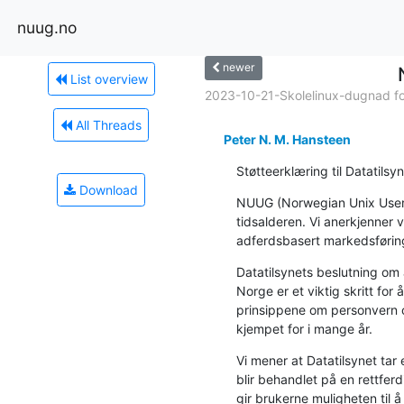
nuug.no
newer
List overview
2023-10-21-Skolelinux-dugnad for
All Threads
Peter N. M. Hansteen
Støtteerklæring til Datatilsy
Download
NUUG (Norwegian Unix User Gr
tidsalderen. Vi anerkjenner 
adferdsbasert markedsførin
Datatilsynets beslutning om
Norge er et viktig skritt for
prinsippene om personvern o
kjempet for i mange år.
Vi mener at Datatilsynet tar
blir behandlet på en rettferdi
gir brukerne muligheten til å