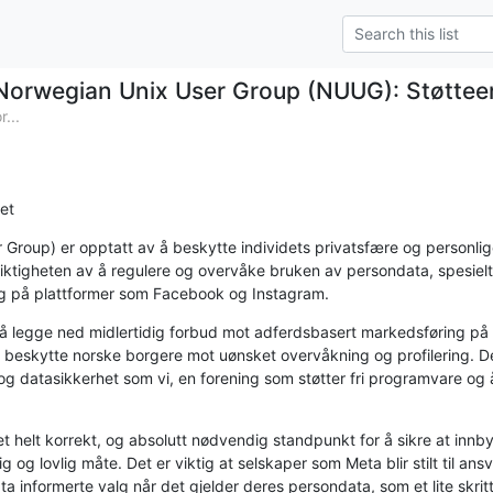
Norwegian Unix User Group (NUUG): Støtteerk
...
net
oup) er opptatt av å beskytte individets privatsfære og personlige i
viktigheten av å regulere og overvåke bruken av persondata, spesielt 
g på plattformer som Facebook og Instagram.
 å legge ned midlertidig forbud mot adferdsbasert markedsføring på
 å beskytte norske borgere mot uønsket overvåkning og profilering. Det
g datasikkerhet som vi, en forening som støtter fri programvare og å
 et helt korrekt, og absolutt nødvendig standpunkt for å sikre at innb
g og lovlig måte. Det er viktig at selskaper som Meta blir stilt til ansv
 ta informerte valg når det gjelder deres persondata, som et lite skritt