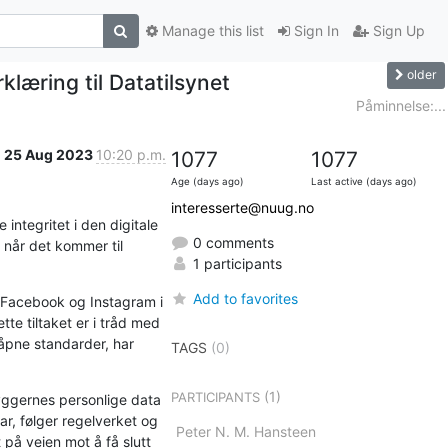
Manage this list
Sign In
Sign Up
older
læring til Datatilsynet
Påminnelse:...
25 Aug 2023
10:20 p.m.
1077
1077
Age (days ago)
Last active (days ago)
interesserte@nuug.no
ntegritet i den digitale 
0 comments
når det kommer til 
1 participants
Add to favorites
 Facebook og Instagram i 
te tiltaket er i tråd med 
pne standarder, har 
TAGS
(0)
(1)
PARTICIPANTS
yggernes personlige data 
ar, følger regelverket og 
Peter N. M. Hansteen
 på veien mot å få slutt 