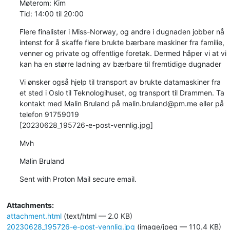
Møterom: Kim

Tid: 14:00 til 20:00
Flere finalister i Miss-Norway, og andre i dugnaden jobber nå 
intenst for å skaffe flere brukte bærbare maskiner fra familie, 
venner og private og offentlige foretak. Dermed håper vi at vi 
kan ha en større ladning av bærbare til fremtidige dugnader
Vi ønsker også hjelp til transport av brukte datamaskiner fra 
et sted i Oslo til Teknologihuset, og transport til Drammen. Ta 
kontakt med Malin Bruland på malin.bruland@pm.me eller på 
telefon 91759019

[20230628_195726-e-post-vennlig.jpg]
Mvh
Malin Bruland
Sent with Proton Mail secure email.
Attachments:
attachment.html
(text/html — 2.0 KB)
20230628_195726-e-post-vennlig.jpg
(image/jpeg — 110.4 KB)