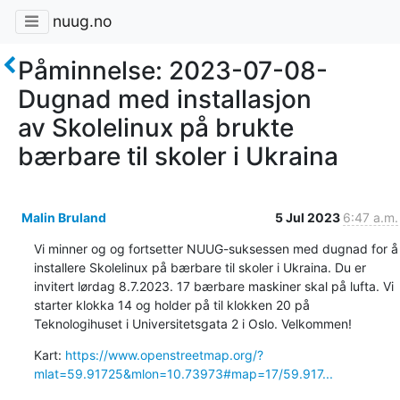
nuug.no
Påminnelse: 2023-07-08-
Dugnad med installasjon
av Skolelinux på brukte
bærbare til skoler i Ukraina
Malin Bruland
5 Jul 2023
6:47 a.m.
Vi minner og og fortsetter NUUG-suksessen med dugnad for å 
installere Skolelinux på bærbare til skoler i Ukraina. Du er 
invitert lørdag 8.7.2023. 17 bærbare maskiner skal på lufta. Vi 
starter klokka 14 og holder på til klokken 20 på 
Teknologihuset i Universitetsgata 2 i Oslo. Velkommen!
Kart: 
https://www.openstreetmap.org/?
mlat=59.91725&mlon=10.73973#map=17/59.917...